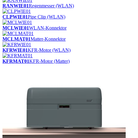
RANWIE01
Regenmesser (WLAN)
CLPWIE01
Pipe Clip (WLAN)
MCLWIE01
WLAN-Konnektor
MCLMAT01
Matter-Konnektor
KFRWIE01
KFR-Motor (WLAN)
KFRMAT01
KFR-Motor (Matter)