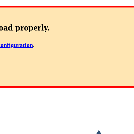
oad properly.
configuration
.