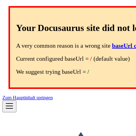
Your Docusaurus site did not l
A very common reason is a wrong site
baseUrl 
Current configured baseUrl =
/
(default value)
We suggest trying baseUrl =
/
Zum Hauptinhalt springen