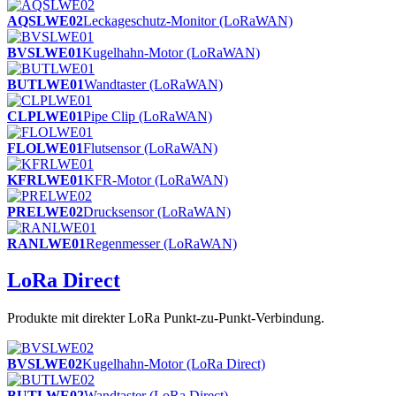
AQSLWE02
Leckageschutz-Monitor (LoRaWAN)
BVSLWE01
Kugelhahn-Motor (LoRaWAN)
BUTLWE01
Wandtaster (LoRaWAN)
CLPLWE01
Pipe Clip (LoRaWAN)
FLOLWE01
Flutsensor (LoRaWAN)
KFRLWE01
KFR-Motor (LoRaWAN)
PRELWE02
Drucksensor (LoRaWAN)
RANLWE01
Regenmesser (LoRaWAN)
LoRa Direct
Produkte mit direkter LoRa Punkt-zu-Punkt-Verbindung.
BVSLWE02
Kugelhahn-Motor (LoRa Direct)
BUTLWE02
Wandtaster (LoRa Direct)