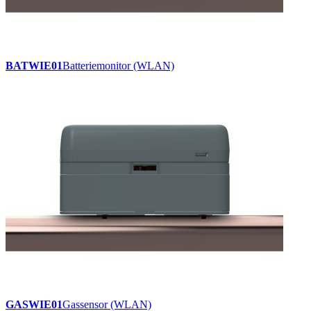
BATWIE01
Batteriemonitor (WLAN)
GASWIE01
Gassensor (WLAN)