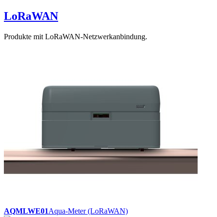
LoRaWAN
Produkte mit LoRaWAN-Netzwerkanbindung.
AQMLWE01
Aqua-Meter (LoRaWAN)