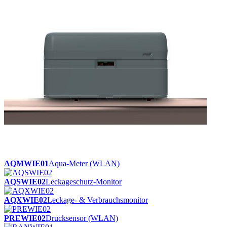
AQMWIE01
Aqua-Meter (WLAN)
AQSWIE02
Leckageschutz-Monitor
AQXWIE02
Leckage- & Verbrauchsmonitor
PREWIE02
Drucksensor (WLAN)