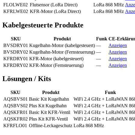
FLOLWE02
Flutsensor (LoRa Direct)
LoRa 868 MHz
Anze
KFRLWE02
KFR-Motor (LoRa Direct)
LoRa 868 MHz
Anze
Kabelgesteuerte Produkte
SKU
Produkt
Funk
CE-Erkläru
BVSDRY01
Kugelhahn-Motor (kabelgesteuert)
—
Anzeigen
BVSDRY02
Kugelhahn-Motor (Fernsteuerung)
—
Anzeigen
KFRDRY01
KFR-Motor (kabelgesteuert)
—
Anzeigen
KFRDRY02
KFR-Motor (Fernsteuerung)
—
Anzeigen
Lösungen / Kits
SKU
Produkt
Funk
AQSBVS01
Basic Kit Kugelhahn
WiFi 2.4 GHz + LoRaWAN 8
AQSBVS02
Plus Kit Kugelhahn
WiFi 2.4 GHz + LoRaWAN 8
AQSKFR01
Basic Kit KFR-Ventil
WiFi 2.4 GHz + LoRaWAN 8
AQSKFR02
Plus Kit KFR-Ventil
WiFi 2.4 GHz + LoRaWAN 8
KFRFLO01
Offline-Leckageschutz
LoRa 868 MHz