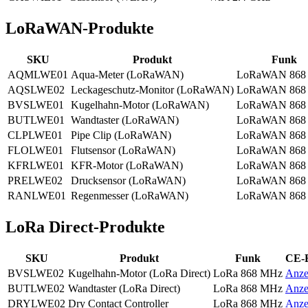
LoRaWAN-Produkte
SKU
Produkt
Funk
AQMLWE01
Aqua-Meter (LoRaWAN)
LoRaWAN 868
AQSLWE02
Leckageschutz-Monitor (LoRaWAN)
LoRaWAN 868
BVSLWE01
Kugelhahn-Motor (LoRaWAN)
LoRaWAN 868
BUTLWE01
Wandtaster (LoRaWAN)
LoRaWAN 868
CLPLWE01
Pipe Clip (LoRaWAN)
LoRaWAN 868
FLOLWE01
Flutsensor (LoRaWAN)
LoRaWAN 868
KFRLWE01
KFR-Motor (LoRaWAN)
LoRaWAN 868
PRELWE02
Drucksensor (LoRaWAN)
LoRaWAN 868
RANLWE01
Regenmesser (LoRaWAN)
LoRaWAN 868
LoRa Direct-Produkte
SKU
Produkt
Funk
CE-
BVSLWE02
Kugelhahn-Motor (LoRa Direct)
LoRa 868 MHz
Anze
BUTLWE02
Wandtaster (LoRa Direct)
LoRa 868 MHz
Anze
DRYLWE02
Dry Contact Controller
LoRa 868 MHz
Anze