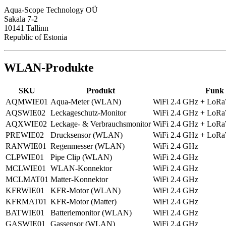
Aqua-Scope Technology OÜ
Sakala 7-2
10141 Tallinn
Republic of Estonia
WLAN-Produkte
SKU
Produkt
Funk
AQMWIE01
Aqua-Meter (WLAN)
WiFi 2.4 GHz + Lo
AQSWIE02
Leckageschutz-Monitor
WiFi 2.4 GHz + Lo
AQXWIE02
Leckage- & Verbrauchsmonitor
WiFi 2.4 GHz + Lo
PREWIE02
Drucksensor (WLAN)
WiFi 2.4 GHz + Lo
RANWIE01
Regenmesser (WLAN)
WiFi 2.4 GHz
CLPWIE01
Pipe Clip (WLAN)
WiFi 2.4 GHz
MCLWIE01
WLAN-Konnektor
WiFi 2.4 GHz
MCLMAT01
Matter-Konnektor
WiFi 2.4 GHz
KFRWIE01
KFR-Motor (WLAN)
WiFi 2.4 GHz
KFRMAT01
KFR-Motor (Matter)
WiFi 2.4 GHz
BATWIE01
Batteriemonitor (WLAN)
WiFi 2.4 GHz
GASWIE01
Gassensor (WLAN)
WiFi 2.4 GHz