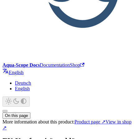
Aqua-Scope Docs
Documentation
Shop
English
Deutsch
English
On this page
More information about this product:
Product page
↗
View in shop
↗