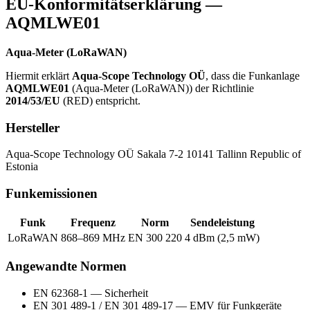
EU-Konformitätserklärung —
AQMLWE01
Aqua-Meter (LoRaWAN)
Hiermit erklärt
Aqua-Scope Technology OÜ
, dass die Funkanlage
AQMLWE01
(Aqua-Meter (LoRaWAN)) der Richtlinie
2014/53/EU
(RED) entspricht.
Hersteller
Aqua-Scope Technology OÜ Sakala 7-2 10141 Tallinn Republic of
Estonia
Funkemissionen
Funk
Frequenz
Norm
Sendeleistung
LoRaWAN
868–869 MHz
EN 300 220
4 dBm (2,5 mW)
Angewandte Normen
EN 62368-1 — Sicherheit
EN 301 489-1 / EN 301 489-17 — EMV für Funkgeräte