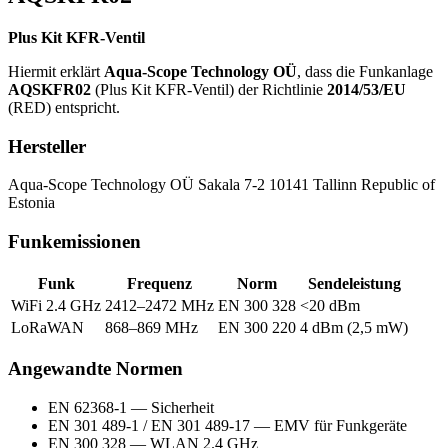
Plus Kit KFR-Ventil
Hiermit erklärt
Aqua-Scope Technology OÜ
, dass die Funkanlage
AQSKFR02
(Plus Kit KFR-Ventil) der Richtlinie
2014/53/EU
(RED) entspricht.
Hersteller
Aqua-Scope Technology OÜ Sakala 7-2 10141 Tallinn Republic of
Estonia
Funkemissionen
Funk
Frequenz
Norm
Sendeleistung
WiFi 2.4 GHz
2412–2472 MHz
EN 300 328
<20 dBm
LoRaWAN
868–869 MHz
EN 300 220
4 dBm (2,5 mW)
Angewandte Normen
EN 62368-1 — Sicherheit
EN 301 489-1 / EN 301 489-17 — EMV für Funkgeräte
EN 300 328 — WLAN 2.4 GHz