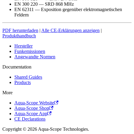
EN 300 220 — SRD 868 MHz
EN 62311 — Exposition gegenüber elektromagnetischen
Feldern
PDF herunterladen
|
Alle CE-Erklärungen anzeigen
|
Produkthandbuch
Hersteller
Funkemissionen
Angewandte Normen
Documentation
Shared Guides
Products
More
Aqua-Scope Website
Aqua-Scope Shop
Aqua-Scope App
CE Declarations
Copyright © 2026 Aqua-Scope Technologies.