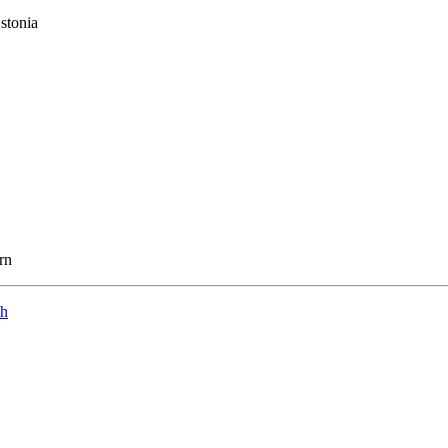
stonia
rn
ch