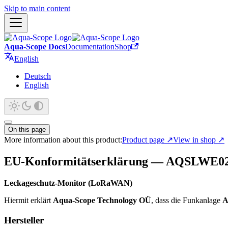
Skip to main content
Aqua-Scope Docs
Documentation
Shop
English
Deutsch
English
On this page
More information about this product:
Product page
↗
View in shop
↗
EU-Konformitätserklärung — AQSLWE0
Leckageschutz-Monitor (LoRaWAN)
Hiermit erklärt
Aqua-Scope Technology OÜ
, dass die Funkanlage
A
Hersteller