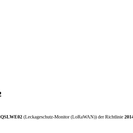
2
QSLWE02
(Leckageschutz-Monitor (LoRaWAN)) der Richtlinie
201