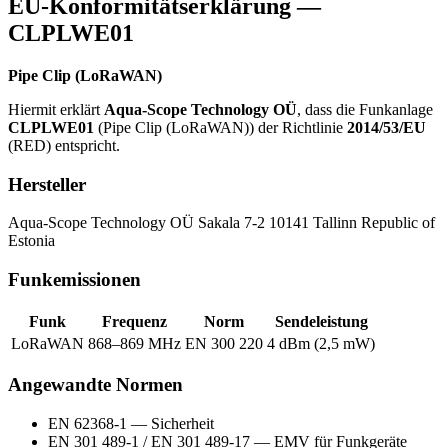
EU-Konformitätserklärung —
CLPLWE01
Pipe Clip (LoRaWAN)
Hiermit erklärt
Aqua-Scope Technology OÜ
, dass die Funkanlage
CLPLWE01
(Pipe Clip (LoRaWAN)) der Richtlinie
2014/53/EU
(RED) entspricht.
Hersteller
Aqua-Scope Technology OÜ Sakala 7-2 10141 Tallinn Republic of
Estonia
Funkemissionen
Funk
Frequenz
Norm
Sendeleistung
LoRaWAN
868–869 MHz
EN 300 220
4 dBm (2,5 mW)
Angewandte Normen
EN 62368-1 — Sicherheit
EN 301 489-1 / EN 301 489-17 — EMV für Funkgeräte