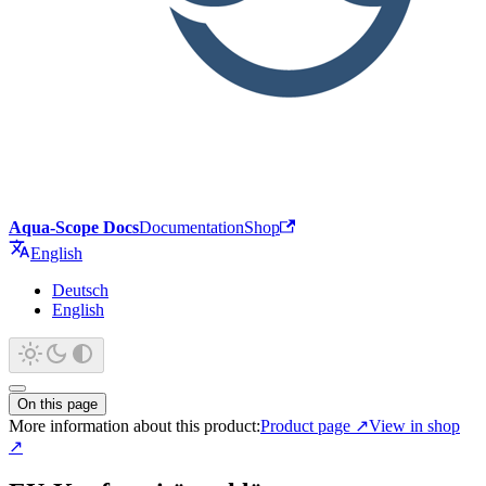
Aqua-Scope Docs
Documentation
Shop
English
Deutsch
English
On this page
More information about this product:
Product page
↗
View in shop
↗