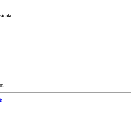
stonia
rn
ch