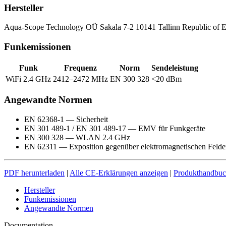
Hersteller
Aqua-Scope Technology OÜ Sakala 7-2 10141 Tallinn Republic of E
Funkemissionen
Funk
Frequenz
Norm
Sendeleistung
WiFi 2.4 GHz
2412–2472 MHz
EN 300 328
<20 dBm
Angewandte Normen
EN 62368-1 — Sicherheit
EN 301 489-1 / EN 301 489-17 — EMV für Funkgeräte
EN 300 328 — WLAN 2.4 GHz
EN 62311 — Exposition gegenüber elektromagnetischen Felde
PDF herunterladen
|
Alle CE-Erklärungen anzeigen
|
Produkthandbu
Hersteller
Funkemissionen
Angewandte Normen
Documentation